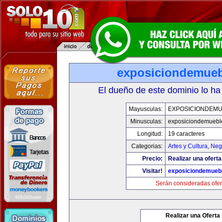
exposiciondemue
El dueño de este dominio lo ha
Mayusculas:
EXPOSICIONDEM
Minusculas:
exposiciondemuebl
Longitud:
19 caracteres
Categorias:
Artes y Cultura
,
Neg
Precio:
Realizar una oferta
Visitar!
exposiciondemueb
Serán consideradas ofer
Realizar una Oferta