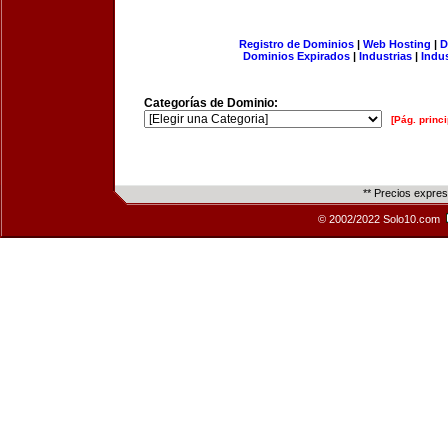
Registro de Dominios
|
Web Hosting
|
D
Dominios Expirados
|
Industrias
|
Indu
Categorías de Dominio:
[Pág. princi
** Precios expre
© 2002/2022 Solo10.com