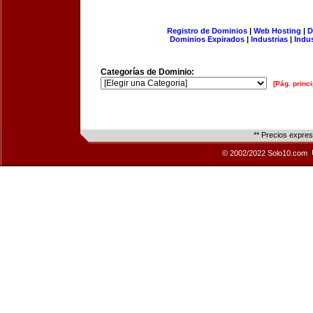
Registro de Dominios
|
Web Hosting
|
D
Dominios Expirados
|
Industrias
|
Indu
Categorías de Dominio:
[Pág. princi
** Precios expre
© 2002/2022 Solo10.com