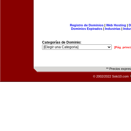
Registro de Dominios
|
Web Hosting
|
D
Dominios Expirados
|
Industrias
|
Indu
Categorías de Dominio:
[Pág. princi
** Precios expre
© 2002/2022 Solo10.com