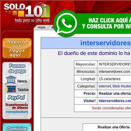
interservidore
El dueño de este dominio lo ha
Mayusculas:
INTERSERVIDORE
Minusculas:
interservidores.com
Longitud:
15 caracteres
Categorias:
Internet
,
Web Hostin
Precio:
Realizar una oferta
Visitar!
interservidores.co
Serán consideradas ofer
Realizar una Oferta