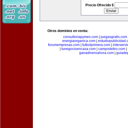
Precio Ofrecido $
Otros dominios en venta:
consultoriapymes.com
|
juegasgratis.com
energiaorganica.com
|
estudiopublicidad.
forumempresas.com
|
futbolprimera.com
|
interserv
|
tunegocioencasa.com
|
campodetiro.com
|
ganadineroahora.com
|
guiade