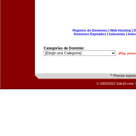
Registro de Dominios
|
Web Hosting
|
D
Dominios Expirados
|
Industrias
|
Indu
Categorías de Dominio:
[Pág. princi
** Precios expre
© 2002/2022 Solo10.com