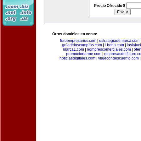
Precio Ofrecido $
Otros dominios en venta:
foroempresarios.com
|
estrategiademarca.com
guiadelascompras.com
|
i-boda.com
|
instala
marca1.com
|
nombrescomerciales.com
|
ofe
promocionarme.com
|
empresasdelfuturo.c
noticiasdigitales.com
|
viajecondescuento.com