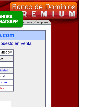
e.com
 puesto en Venta
RME.COM
.com
licidad
rta!
e.com
tas