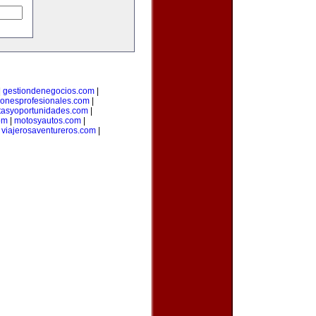
|
gestiondenegocios.com
|
cionesprofesionales.com
|
rtasyoportunidades.com
|
om
|
motosyautos.com
|
|
viajerosaventureros.com
|