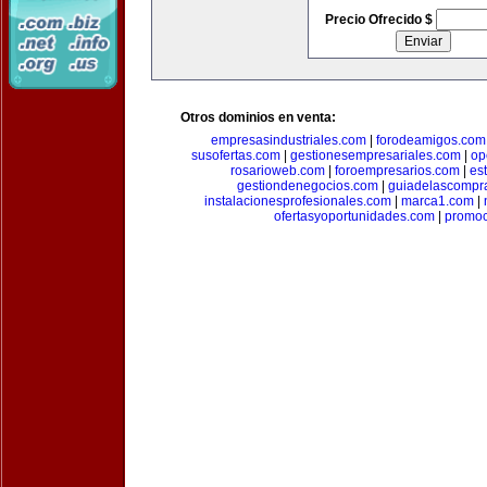
Precio Ofrecido $
Otros dominios en venta:
empresasindustriales.com
|
forodeamigos.com
susofertas.com
|
gestionesempresariales.com
|
op
rosarioweb.com
|
foroempresarios.com
|
es
gestiondenegocios.com
|
guiadelascompr
instalacionesprofesionales.com
|
marca1.com
|
ofertasyoportunidades.com
|
promo