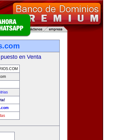
s.com
 puesto en Venta
RIOS.COM
.com
trias
ta!
s.com
tas