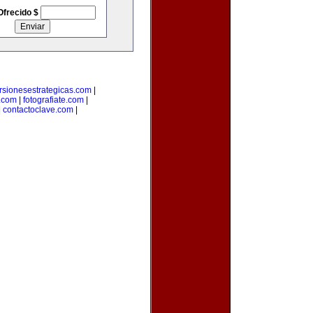
Ofrecido $
rsionesestrategicas.com
|
.com
|
fotografiate.com
|
|
contactoclave.com
|