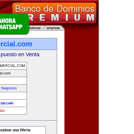
rcial.com
 puesto en Venta
MERCIAL.COM
al.com
,
Negocios
ial.com
tas
ealizar una Oferta