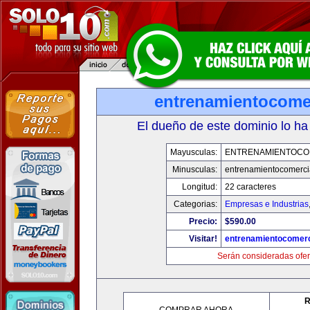
entrenamientocome
El dueño de este dominio lo ha
Mayusculas:
ENTRENAMIENTOCO
Minusculas:
entrenamientocomerci
Longitud:
22 caracteres
Categorias:
Empresas e Industrias
Precio:
$590.00
Visitar!
entrenamientocomerc
Serán consideradas ofer
R