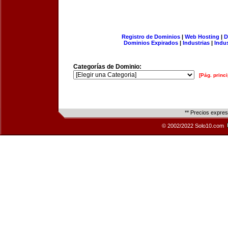
Registro de Dominios
|
Web Hosting
|
D
Dominios Expirados
|
Industrias
|
Indu
Categorías de Dominio:
[Pág. princi
** Precios expre
© 2002/2022 Solo10.com