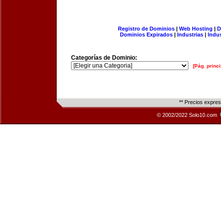
Registro de Dominios
|
Web Hosting
|
D
Dominios Expirados
|
Industrias
|
Indu
Categorías de Dominio:
[Pág. princi
** Precios expre
© 2002/2022 Solo10.com