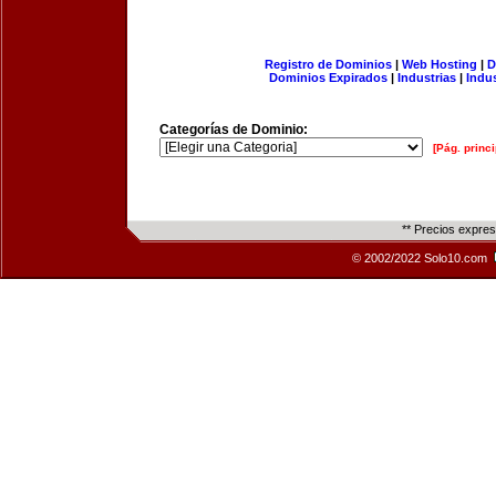
Registro de Dominios
|
Web Hosting
|
D
Dominios Expirados
|
Industrias
|
Indu
Categorías de Dominio:
[Pág. princi
** Precios expre
© 2002/2022 Solo10.com