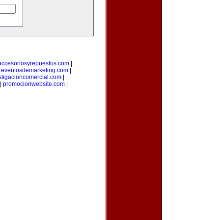
accesoriosyrepuestos.com
|
|
eventosdemarketing.com
|
stigacioncomercial.com
|
|
promocionwebsite.com
|