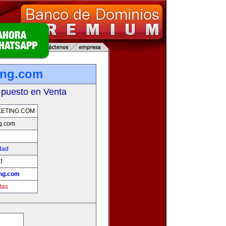
ing.com
 puesto en Venta
ETING.COM
g.com
dad
!
ng.com
tas