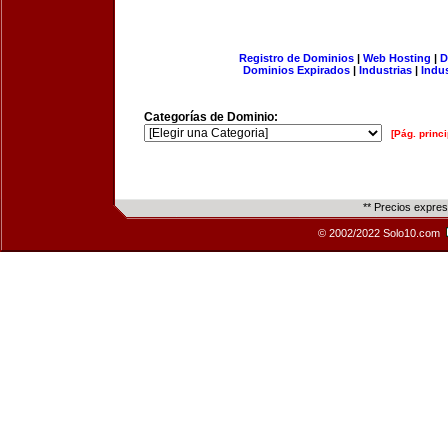
Registro de Dominios
|
Web Hosting
|
D
Dominios Expirados
|
Industrias
|
Indu
Categorías de Dominio:
[Pág. princi
** Precios expre
© 2002/2022 Solo10.com