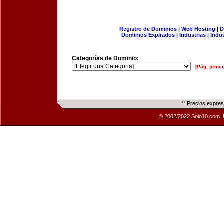
Registro de Dominios
|
Web Hosting
|
D
Dominios Expirados
|
Industrias
|
Indu
Categorías de Dominio:
[Pág. princi
** Precios expre
© 2002/2022 Solo10.com