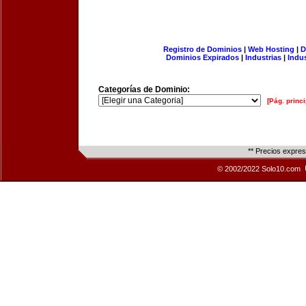
Registro de Dominios
|
Web Hosting
|
D
Dominios Expirados
|
Industrias
|
Indu
Categorías de Dominio:
[Pág. princi
** Precios expre
© 2002/2022 Solo10.com