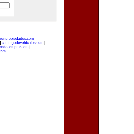
taenpropiedades.com
|
|
catalogodevehiculos.com
|
ondecomprar.com
|
com
|