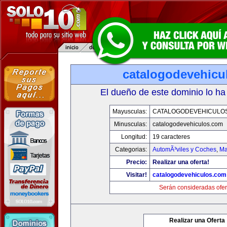
catalogodevehicu
El dueño de este dominio lo ha
Mayusculas:
CATALOGODEVEHICULO
Minusculas:
catalogodevehiculos.com
Longitud:
19 caracteres
Categorias:
AutomÃ³viles y Coches
,
Ma
Precio:
Realizar una oferta!
Visitar!
catalogodevehiculos.com
Serán consideradas ofer
Realizar una Oferta