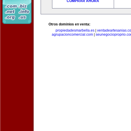
COMPRAR AHORA
Otros dominios en venta:
propiedadesmarbella.es
|
ventadeartesanias.c
agrupacioncomercial.com
|
seunegocioproprio.c