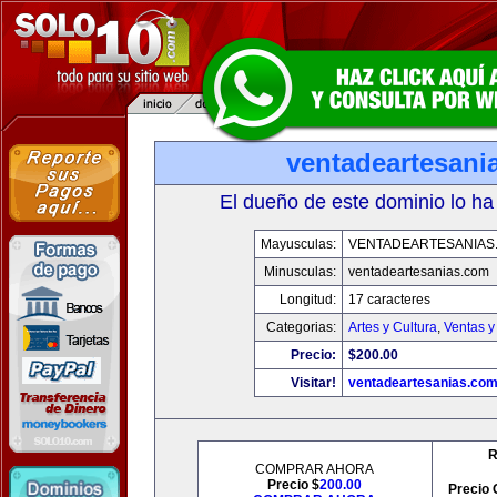
ventadeartesani
El dueño de este dominio lo ha
Mayusculas:
VENTADEARTESANIAS
Minusculas:
ventadeartesanias.com
Longitud:
17 caracteres
Categorias:
Artes y Cultura
,
Ventas y
Precio:
$200.00
Visitar!
ventadeartesanias.co
R
COMPRAR AHORA
Precio $
200.00
Precio 