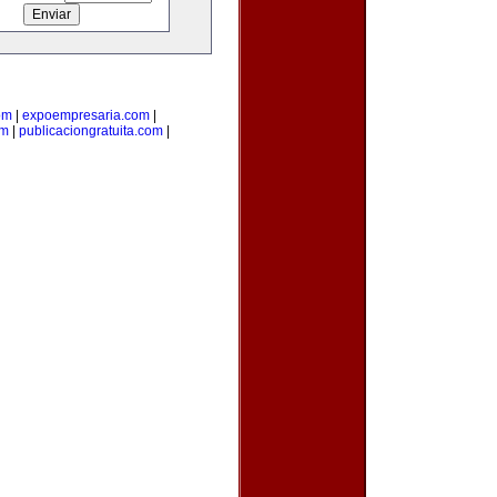
om
|
expoempresaria.com
|
om
|
publicaciongratuita.com
|