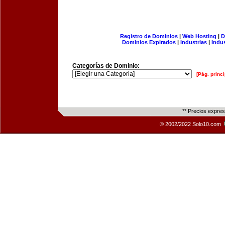
Registro de Dominios
|
Web Hosting
|
D
Dominios Expirados
|
Industrias
|
Indu
Categorías de Dominio:
[Pág. princi
** Precios expre
© 2002/2022 Solo10.com