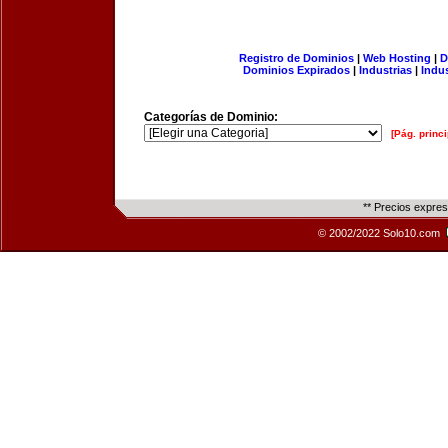
Registro de Dominios
|
Web Hosting
|
D
Dominios Expirados
|
Industrias
|
Indu
Categorías de Dominio:
[Pág. princi
** Precios expre
© 2002/2022 Solo10.com