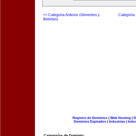
<< Categoria Anterior (Alimentos y
Categoria 
Bebidas)
Registro de Dominios
|
Web Hosting
|
D
Dominios Expirados
|
Industrias
|
Indu
Categorías de Dominio: