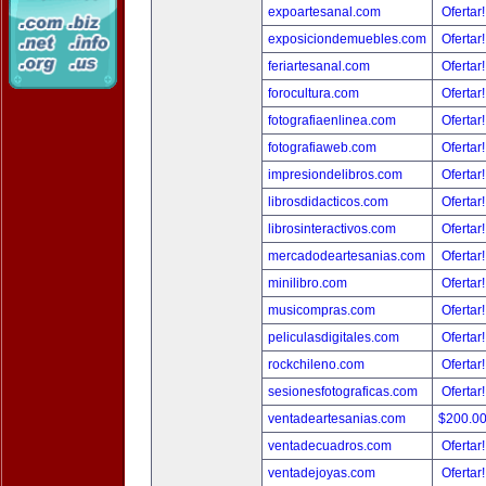
expoartesanal.com
Ofertar
exposiciondemuebles.com
Ofertar
feriartesanal.com
Ofertar
forocultura.com
Ofertar
fotografiaenlinea.com
Ofertar
fotografiaweb.com
Ofertar
impresiondelibros.com
Ofertar
librosdidacticos.com
Ofertar
librosinteractivos.com
Ofertar
mercadodeartesanias.com
Ofertar
minilibro.com
Ofertar
musicompras.com
Ofertar
peliculasdigitales.com
Ofertar
rockchileno.com
Ofertar
sesionesfotograficas.com
Ofertar
ventadeartesanias.com
$200.0
ventadecuadros.com
Ofertar
ventadejoyas.com
Ofertar